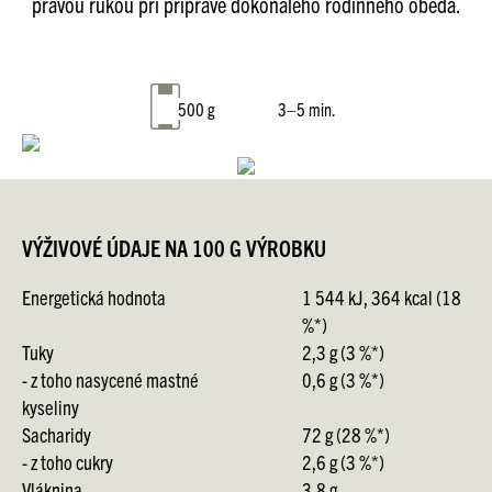
pravou rukou při přípravě dokonalého rodinného oběda.
500 g
3–5 min.
VÝŽIVOVÉ ÚDAJE NA 100 G VÝROBKU
Energetická hodnota
1 544 kJ, 364 kcal (18
%*)
Tuky
2,3 g (3 %*)
- z toho nasycené mastné
0,6 g (3 %*)
kyseliny
Sacharidy
72 g (28 %*)
- z toho cukry
2,6 g (3 %*)
Vláknina
3,8 g