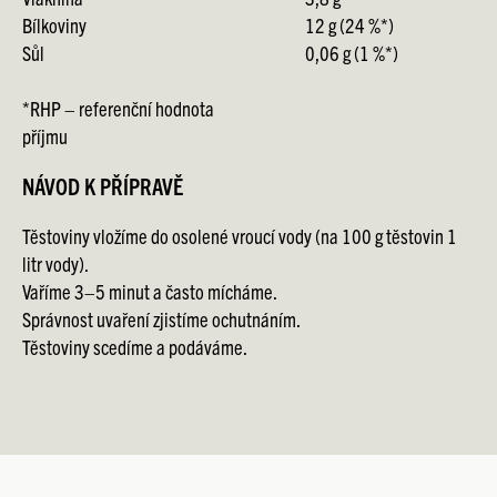
Bílkoviny
12 g (24 %*)
Sůl
0,06 g (1 %*)
*RHP – referenční hodnota
příjmu
NÁVOD K PŘÍPRAVĚ
Těstoviny vložíme do osolené vroucí vody (na 100 g těstovin 1
litr vody).
Vaříme 3–5 minut a často mícháme.
Správnost uvaření zjistíme ochutnáním.
Těstoviny scedíme a podáváme.